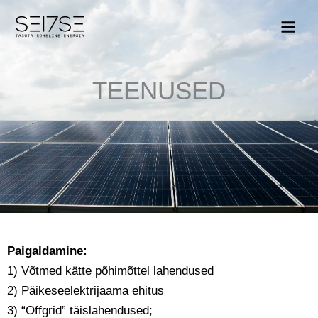
Skip
to
content
TEENUSED
Paigaldamine:
1) Võtmed kätte põhimõttel lahendused
2) Päikeseelektrijaama ehitus
3) “Offgrid” täislahendused;